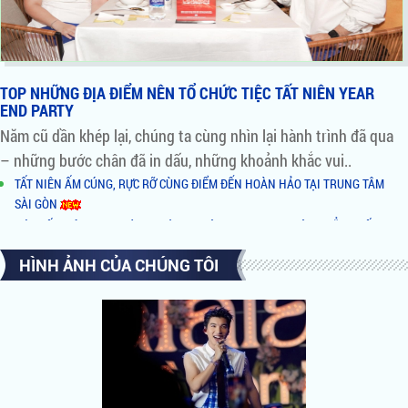
TOP NHỮNG ĐỊA ĐIỂM NÊN TỔ CHỨC TIỆC TẤT NIÊN YEAR
END PARTY
Năm cũ dần khép lại, chúng ta cùng nhìn lại hành trình đã qua
– những bước chân đã in dấu, những khoảnh khắc vui..
TẤT NIÊN ẤM CÚNG, RỰC RỠ CÙNG ĐIỂM ĐẾN HOÀN HẢO TẠI TRUNG TÂM
SÀI GÒN
ĐÓN TẤT NIÊN TƯNG BỪNG - CÙNG KHÔNG GIAN VIEW SÔNG ĐẲNG CẤP TẠI
QUẬN 2
HÌNH ẢNH CỦA CHÚNG TÔI
NHỮNG LÝ DO NÊN CHỌN TỔ HỢP ẨM THỰC BÌNH KHÁNH BY NIGHT LÀM
NƠI TỔ CHỨC TIỆC
AI ĐỨNG SAU TỔ HỢP ĂN UỐNG GIẢI TRÍ XUẤT HIỆN RẦM RỘ TẠI SÀI GÒN
HỒ BƠI ĐỘC NHẤT VÔ NHỊ TẠI NOVAHILLS MŨI NÉ RESORT & VILLAS
NOVALAND VINH DANH TẠI VIETNAM HR AWARDS 2018
CĂN HỘ HẠNG SANG - ĐIỂM SÁNG NỔI BẬT CỦA QUẬN 1