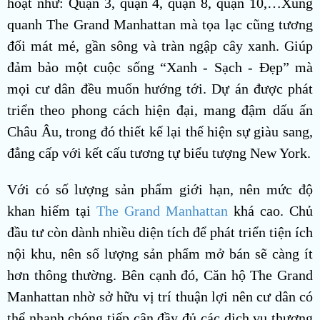
hoạt như: Quận 3, quận 4, quận 8, quận 10,…Xung
quanh The Grand Manhattan mà tọa lạc cũng tương
đối mát mẻ, gần sông và tràn ngập cây xanh. Giúp
đảm bảo một cuộc sống “Xanh - Sạch - Đẹp” mà
mọi cư dân đều muốn hướng tới.
Dự án được phát
triển theo phong cách hiện đại, mang đậm dấu ấn
Châu Âu, trong đó thiết kế lại thể hiện sự giàu sang,
đẳng cấp với kết cấu tương tự biểu tượng New York.
Với có số lượng sản phẩm giới hạn, nên mức độ
khan hiếm tại
The Grand Manhattan
khá cao. Chủ
đầu tư còn dành nhiều diện tích để phát triển tiện ích
nội khu, nên số lượng sản phẩm mở bán sẽ càng ít
hơn thông thường. Bên cạnh đó, Căn hộ The Grand
Manhattan nhờ sở hữu vị trí thuận lợi nên cư dân có
thể nhanh chóng tiếp cận đầy đủ các dịch vụ thương