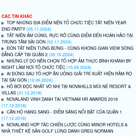
CÁC TIN KHÁC
TOP NHỮNG ĐỊA ĐIỂM NÊN TỔ CHỨC TIỆC TẤT NIÊN YEAR
END PARTY
(05.11.2024)
TẤT NIÊN ẤM CÚNG, RỰC RỠ CÙNG ĐIỂM ĐẾN HOÀN HẢO TẠI
TRUNG TÂM SÀI GÒN
(02.11.2024)
ĐÓN TẤT NIÊN TƯNG BỪNG - CÙNG KHÔNG GIAN VIEW SÔNG
ĐẲNG CẤP TẠI QUẬN 2
(30.10.2024)
NHỮNG LÝ DO NÊN CHỌN TỔ HỢP ẨM THỰC BÌNH KHÁNH BY
NIGHT LÀM NƠI TỔ CHỨC TIỆC
(15.06.2024)
AI ĐỨNG SAU TỔ HỢP ĂN UỐNG GIẢI TRÍ XUẤT HIỆN RẦM RỘ
TẠI SÀI GÒN
(10.06.2024)
HỒ BƠI ĐỘC NHẤT VÔ NHỊ TẠI NOVAHILLS MŨI NÉ RESORT &
VILLAS
(21.12.2018)
NOVALAND VINH DANH TẠI VIETNAM HR AWARDS 2018
(17.12.2018)
CĂN HỘ HẠNG SANG - ĐIỂM SÁNG NỔI BẬT CỦA QUẬN 1
(17.12.2018)
NOVALAND HỢP TÁC CHIẾN LƯỢC CÙNG MINOR HOTELS &
NHÀ THIẾT KẾ SÂN GOLF LỪNG DANH GREG NORMAN