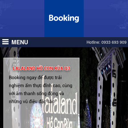
lợi
lợi
nhuận
nhuận
cao
cao
MENU
Hotline:
0933 693 909
LALALAND HỒ CON RÙA Q3
Booking ngay để được trải
nghiệm ẩm thực đỉnh cao, cùng
với âm thanh sống động và
những vũ điệu đặc sắc.