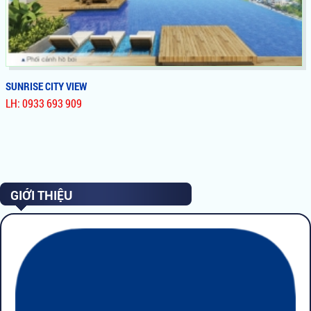
SUNRISE CITY VIEW
LH: 0933 693 909
SUNRISE CITY VIEW
Căn Hộ,Officetel Sunrise City View NovaLand Quận 7, Tỷ Suất
Sinh Lời Cực Cao,Cho Thuê 1000USD/ Căn 2 PN giá chỉ 26tr
GIỚI THIỆU
/m². Officetel Quận 7 Cao Cấp, Vị Trí Siêu Đẹp Cho Thuê Cực
Dễ, Tiện Ích Hoàn Hảo, Chất Lượng Sống Tuyệt Vời Cho Tương
Lai