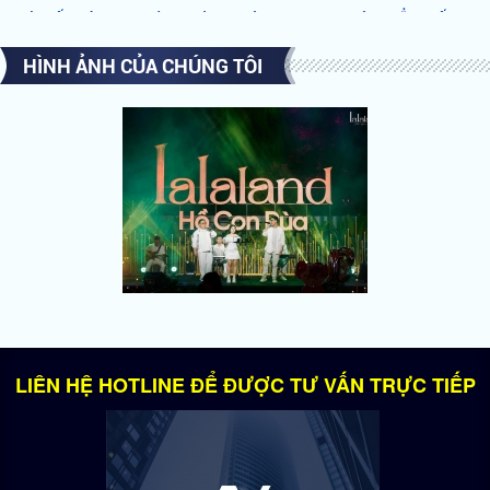
ĐÓN TẤT NIÊN TƯNG BỪNG - CÙNG KHÔNG GIAN VIEW SÔNG ĐẲNG CẤP TẠI
QUẬN 2
HÌNH ẢNH CỦA CHÚNG TÔI
NHỮNG LÝ DO NÊN CHỌN TỔ HỢP ẨM THỰC BÌNH KHÁNH BY NIGHT LÀM
NƠI TỔ CHỨC TIỆC
AI ĐỨNG SAU TỔ HỢP ĂN UỐNG GIẢI TRÍ XUẤT HIỆN RẦM RỘ TẠI SÀI GÒN
HỒ BƠI ĐỘC NHẤT VÔ NHỊ TẠI NOVAHILLS MŨI NÉ RESORT & VILLAS
NOVALAND VINH DANH TẠI VIETNAM HR AWARDS 2018
CĂN HỘ HẠNG SANG - ĐIỂM SÁNG NỔI BẬT CỦA QUẬN 1
NOVALAND HỢP TÁC CHIẾN LƯỢC CÙNG MINOR HOTELS & NHÀ THIẾT KẾ
SÂN GOLF LỪNG DANH GREG NORMAN
Novaland và những cái bắt tay Triệu đô tại Diễn đàn Cấp cao
Thiết kế nổi bật của căn hộ triệu đô The Grand Manhattan
BẤT ĐỘNG SẢN HẠNG SANG TP.HCM THU HÚT NHÀ GIÀU NGOẠI
LIÊN HỆ HOTLINE ĐỂ ĐƯỢC TƯ VẤN TRỰC TIẾP
Novaland chính thức ra mắt siêu phẩm NovaHills Mũi Né Resort & Villas
Tầng lớp siêu giàu đang muốn có gì trong danh mục tài sản của mình
Xu hướng đầu tư “gây sốt” trên thị trường với tỷ suất lợi nhuận cao
Novaland tung siêu phẩm hạng sang ngay trung tâm thanh phố