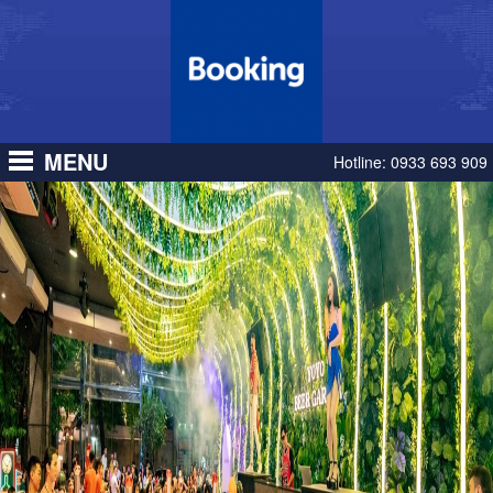
MENU
Hotline:
0933 693 909
LALALAND HỒ CON RÙA Q3
Booking ngay để được trải
nghiệm ẩm thực đỉnh cao, cùng
với âm thanh sống động và
những vũ điệu đặc sắc.