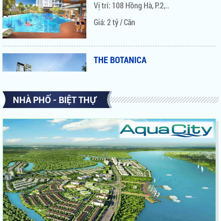
Giá: 2 tỷ / Căn
THE BOTANICA
Vị trí: 104 Phổ Quang,..
Giá: Liên hệ 0939 68 62 68
NHÀ PHỐ - BIỆT THỰ
GARDEN GATE HOÀNG..
Vị trí: Số 8 Hoàng Minh..
Giá: Liên hệ 0939 68 62 68
ORCHARD GARDEN
Vị trí: 128 Hồng Hà, P. 9, Q...