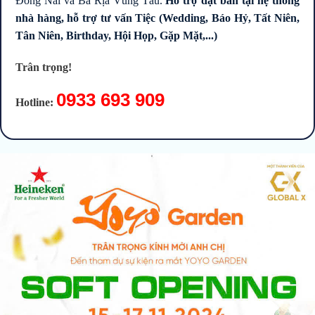
Đồng Nai và Bà Rịa Vũng Tàu.
Hỗ trợ đặt bàn tại hệ thống
nhà hàng, hỗ trợ tư vấn Tiệc (Wedding, Báo Hỷ, Tất Niên,
Giá: 2,2 Tỷ / Căn 2 PN
Tân Niên, Birthday, Hội Họp, Gặp Mặt,...)
Trân trọng!
LUCKY PALACE QUẬN..
0933 693 909
Hotline:
Vị trí: 50 Phan Văn Khỏe,..
Giá:
RIVER GATE BẾN..
Vị trí: 151 - 155 Bến Vân..
Giá: Liên hệ 0939 68 62 68
THE TRESOR BẾN..
Vị trí: 39 Bến Vân Đồn,..