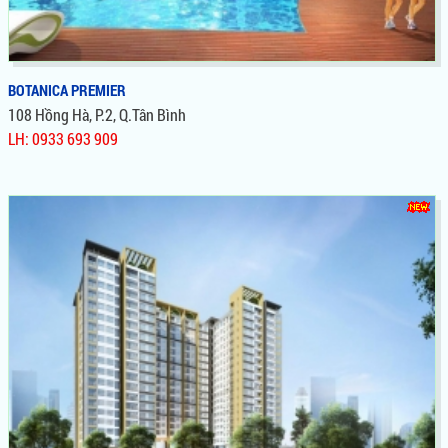
BOTANICA PREMIER
108 Hồng Hà, P.2, Q.Tân Bình
LH: 0933 693 909
BOTANICA PREMIER
Dự Án Căn Hộ Botanica Premier Novaland Tân Bình, Sở Hữu Vị
Trí Vàng Mặt Tiền Đường Hồng Hà, View Thẳng Công Viên Gia
Định Chiết Khấu Đến 12%, Bàn Giao Hoàn Thiện, Cơ Hội Cực
Tốt Để Đầu Tư Và Định Cư. Cơn sốt mới cho thị trường khu tây
bắc Sài Gòn. Được các nhà đầu tư Bất Động Sản đánh giá là
Căn Hộ đáng để ở và đầu tư nhất.