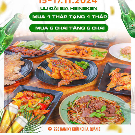
Giá: Liên hệ 0939 68 62 68
MADISON THI SÁCH
Vị trí: 15 Thi Sách-P. Bến..
Giá: 9 tỷ/ căn 2PN
RICHSTAR TÂN PHÚ
Vị trí: 239-241-278 Hòa..
Giá: 1, 69 tỷ/căn 2PN
SAIGON ROYAL BẾN..
Vị trí: 2 Mặt tiền 34 -35..