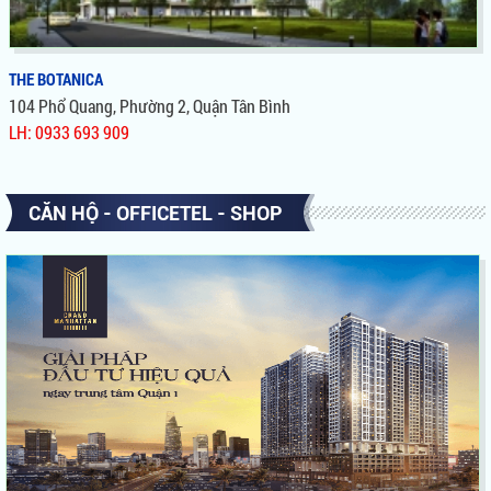
THE BOTANICA
104 Phổ Quang, Phường 2, Quận Tân Bình
LH: 0933 693 909
THE BOTANICA
CĂN HỘ - OFFICETEL - SHOP
Sở Hữu Vị Trí Có 1 Không 2, Liền Kề Sân Bay Tân Sơn Nhất,
View Công Viên, Tiện Ích Nội Khu Đẳng Cấp, Giá Bán Hấp Dẫn
Nhất Khu Vực, Cơ Hội Tuyệt Vời Để Đầu Tư & Sở Hữu Căn Hộ
Từ Novaland