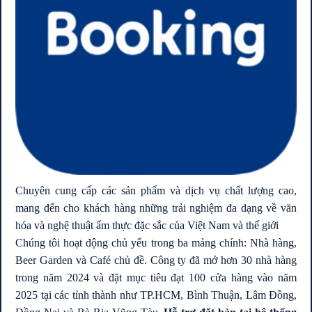
Giá: Liên hệ 0939 68 62 68
SUNRISE CITY BIỂU..
Vị trí: 23 Nguyễn Hữu Thọ,..
Giá: Liên hệ 0939686268 để được cập
nhật giá chính xác
SUNRISE RIVERSIDE
Chuyên cung cấp các sản phẩm và dịch vụ chất lượng cao,
Vị trí: Khu Biệt Thự Trần..
mang đến cho khách hàng những trải nghiệm đa dạng về văn
hóa và nghệ thuật ẩm thực đặc sắc của Việt Nam và thế giới
Giá: Liên hệ 0939 68 62 68
Chúng tôi hoạt động chủ yếu trong ba mảng chính: Nhà hàng,
Beer Garden và Café chủ đề. Công ty đã mở hơn 30 nhà hàng
trong năm 2024 và đặt mục tiêu đạt 100 cửa hàng vào năm
SUNRISE CITY VIEW
2025 tại các tỉnh thành như TP.HCM, Bình Thuận, Lâm Đồng,
Vị trí: 19 Nguyễn Hữu Thọ,..