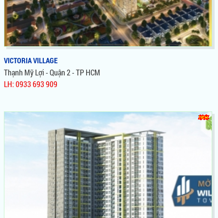
VICTORIA VILLAGE
Thạnh Mỹ Lợi - Quận 2 - TP HCM
LH: 0933 693 909
VICTORIA VILLAGE
Hãy trả giá nếu muốn mua gì đó có hời, nhưng hãy xuống tiền
nếu nhìn ra một viễn cảnh giàu có.