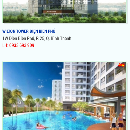
WILTON TOWER ĐIỆN BIÊN PHỦ
1W Điện Biên Phủ, P. 25, Q. Bình Thạnh
LH: 0933 693 909
WILTON TOWER ĐIỆN BIÊN PHỦ
Dự Án Căn Hộ, Wilton Novaland Bình Thạnh,Vị Trí Vàng Mặt
Tiền Đường Điện Biên Phủ,Đi Kèm Theo Đó Là Những Tiện Ích
Sang Trọng, Giá Trị Đầu Tư Sinh Lời Cực Cao, Giá Chỉ 28tr/m²,
Tiến Độ Thanh Toán 1% / Tháng , Cơ Hội Vàng Sỡ Hữu Nhà
Tại Bình Thạnh, Là Cửa Ngõ Phía Đông Của Sài Gòn