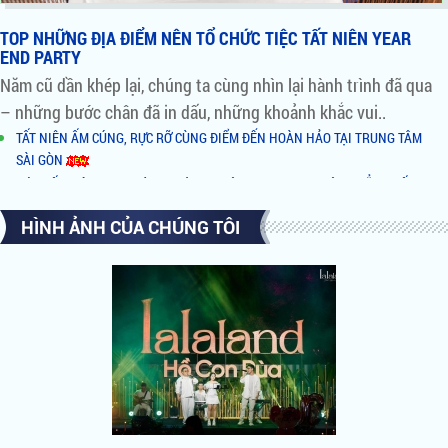
TOP NHỮNG ĐỊA ĐIỂM NÊN TỔ CHỨC TIỆC TẤT NIÊN YEAR
END PARTY
Năm cũ dần khép lại, chúng ta cùng nhìn lại hành trình đã qua
– những bước chân đã in dấu, những khoảnh khắc vui..
TẤT NIÊN ẤM CÚNG, RỰC RỠ CÙNG ĐIỂM ĐẾN HOÀN HẢO TẠI TRUNG TÂM
SÀI GÒN
ĐÓN TẤT NIÊN TƯNG BỪNG - CÙNG KHÔNG GIAN VIEW SÔNG ĐẲNG CẤP TẠI
QUẬN 2
HÌNH ẢNH CỦA CHÚNG TÔI
NHỮNG LÝ DO NÊN CHỌN TỔ HỢP ẨM THỰC BÌNH KHÁNH BY NIGHT LÀM
NƠI TỔ CHỨC TIỆC
AI ĐỨNG SAU TỔ HỢP ĂN UỐNG GIẢI TRÍ XUẤT HIỆN RẦM RỘ TẠI SÀI GÒN
HỒ BƠI ĐỘC NHẤT VÔ NHỊ TẠI NOVAHILLS MŨI NÉ RESORT & VILLAS
NOVALAND VINH DANH TẠI VIETNAM HR AWARDS 2018
CĂN HỘ HẠNG SANG - ĐIỂM SÁNG NỔI BẬT CỦA QUẬN 1
NOVALAND HỢP TÁC CHIẾN LƯỢC CÙNG MINOR HOTELS & NHÀ THIẾT KẾ
SÂN GOLF LỪNG DANH GREG NORMAN
Novaland và những cái bắt tay Triệu đô tại Diễn đàn Cấp cao