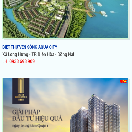
BIỆT THỰ VEN SÔNG AQUA CITY
Xã Long Hưng - TP. Biên Hòa - Đồng Nai
LH: 0933 693 909
BIỆT THỰ VEN SÔNG AQUA CITY
Aqua City là dự án mới của Novaland tại thành phố Biên Hòa,
Đồng Nai. Dự án Aqua City Novaland sở hữu vị trí ngay bên
sông Đồng Nai rất đẹp, thoáng mát và được rất nhiều nhà đầu
tư quan tâm.