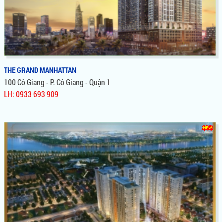
THE GRAND MANHATTAN
100 Cô Giang - P. Cô Giang - Quận 1
LH: 0933 693 909
THE GRAND MANHATTAN
Dự án lấy ý tưởng từ Manhattan - New york, thiết kế mang đến
cuộc sống: thể hiện vị thế dẫn đầu và thể hiện đẳng cấp quyền
lực của gia chủ.