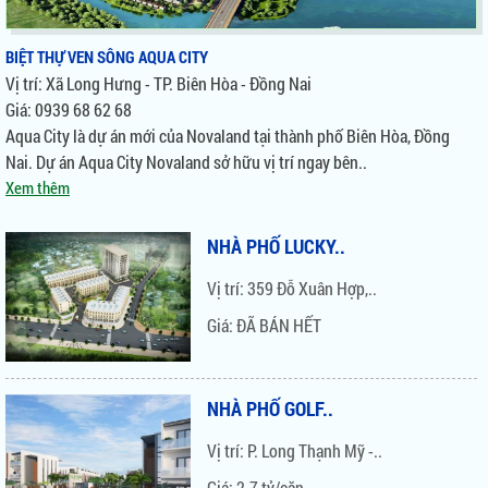
Giá: Liên hệ 0939 68 62 68
BIỆT THỰ VEN SÔNG AQUA CITY
Vị trí: Xã Long Hưng - TP. Biên Hòa - Đồng Nai
Giá: 0939 68 62 68
GOLDEN MANSION
Aqua City là dự án mới của Novaland tại thành phố Biên Hòa, Đồng
Vị trí: 119 Phổ Quang, P. 9,..
Nai. Dự án Aqua City Novaland sở hữu vị trí ngay bên..
Xem thêm
Giá: 2,5 tỷ / Căn
NHÀ PHỐ LUCKY..
ORCHARD PARKVIEW
Vị trí: 359 Đỗ Xuân Hợp,..
Vị trí: 130 - 132 Hồng Hà, P...
Giá: ĐÃ BÁN HẾT
Giá: 2,7 Tỷ / Căn
NHÀ PHỐ GOLF..
KINGSTON NOVALAND
Vị trí: P. Long Thạnh Mỹ -..
Vị trí: 146 Nguyễn Văn..
Giá: 2.7 tỷ/căn