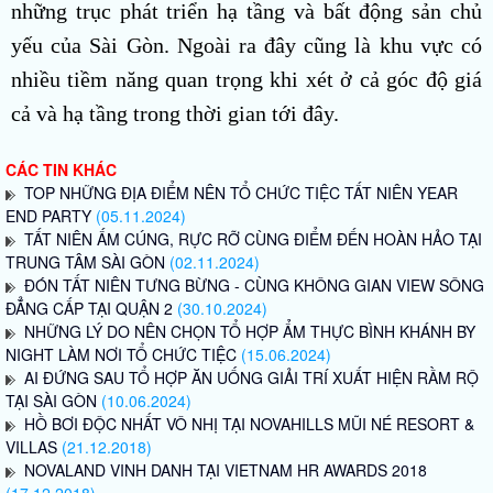
những trục phát triển hạ tầng và bất động sản chủ
yếu của Sài Gòn. Ngoài ra đây cũng là khu vực có
nhiều tiềm năng quan trọng khi xét ở cả góc độ giá
cả và hạ tầng trong thời gian tới đây.
CÁC TIN KHÁC
TOP NHỮNG ĐỊA ĐIỂM NÊN TỔ CHỨC TIỆC TẤT NIÊN YEAR
END PARTY
(05.11.2024)
TẤT NIÊN ẤM CÚNG, RỰC RỠ CÙNG ĐIỂM ĐẾN HOÀN HẢO TẠI
TRUNG TÂM SÀI GÒN
(02.11.2024)
ĐÓN TẤT NIÊN TƯNG BỪNG - CÙNG KHÔNG GIAN VIEW SÔNG
ĐẲNG CẤP TẠI QUẬN 2
(30.10.2024)
NHỮNG LÝ DO NÊN CHỌN TỔ HỢP ẨM THỰC BÌNH KHÁNH BY
NIGHT LÀM NƠI TỔ CHỨC TIỆC
(15.06.2024)
AI ĐỨNG SAU TỔ HỢP ĂN UỐNG GIẢI TRÍ XUẤT HIỆN RẦM RỘ
TẠI SÀI GÒN
(10.06.2024)
HỒ BƠI ĐỘC NHẤT VÔ NHỊ TẠI NOVAHILLS MŨI NÉ RESORT &
VILLAS
(21.12.2018)
NOVALAND VINH DANH TẠI VIETNAM HR AWARDS 2018
(17.12.2018)