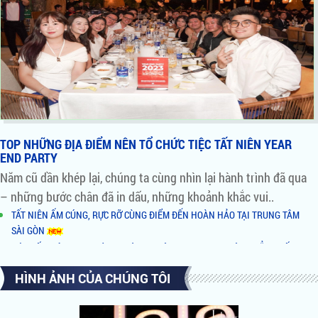
TOP NHỮNG ĐỊA ĐIỂM NÊN TỔ CHỨC TIỆC TẤT NIÊN YEAR
END PARTY
Năm cũ dần khép lại, chúng ta cùng nhìn lại hành trình đã qua
– những bước chân đã in dấu, những khoảnh khắc vui..
TẤT NIÊN ẤM CÚNG, RỰC RỠ CÙNG ĐIỂM ĐẾN HOÀN HẢO TẠI TRUNG TÂM
SÀI GÒN
ĐÓN TẤT NIÊN TƯNG BỪNG - CÙNG KHÔNG GIAN VIEW SÔNG ĐẲNG CẤP TẠI
QUẬN 2
HÌNH ẢNH CỦA CHÚNG TÔI
NHỮNG LÝ DO NÊN CHỌN TỔ HỢP ẨM THỰC BÌNH KHÁNH BY NIGHT LÀM
NƠI TỔ CHỨC TIỆC
AI ĐỨNG SAU TỔ HỢP ĂN UỐNG GIẢI TRÍ XUẤT HIỆN RẦM RỘ TẠI SÀI GÒN