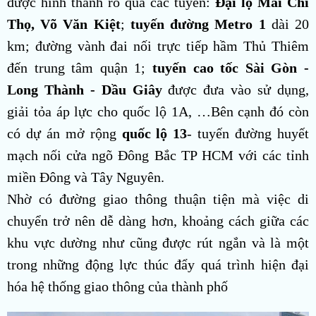
được hình thành rõ qua các tuyến:
Đại lộ Mai Chí
Thọ, Võ Văn Kiệt
;
tuyến đường Metro 1
dài 20
km; đường vành đai nối trực tiếp hầm Thủ Thiêm
đến trung tâm quận 1;
tuyến cao tốc Sài Gòn -
Long Thành - Dầu Giây
được đưa vào sử dụng,
giải tỏa áp lực cho quốc lộ 1A, …Bên cạnh đó còn
có dự án mở rộng
quốc lộ 13
- tuyến đường huyết
mạch nối cửa ngõ Đông Bắc TP HCM với các tỉnh
miền Đông và Tây Nguyên.
Nhờ có đường giao thông thuận tiện mà việc di
chuyển trở nên dễ dàng hơn, khoảng cách giữa các
khu vực dường như cũng được rút ngắn và là một
trong những động lực thúc đẩy quá trình hiện đại
hóa hệ thống giao thông của thành phố