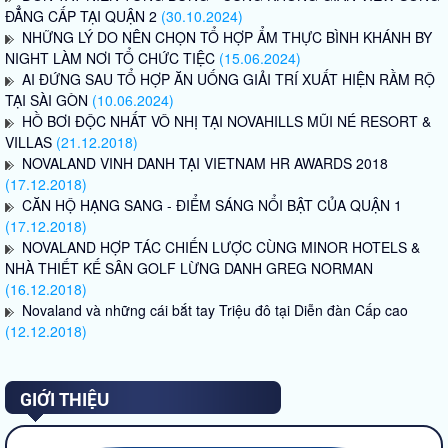
ĐẲNG CẤP TẠI QUẬN 2
(30.10.2024)
NHỮNG LÝ DO NÊN CHỌN TỔ HỢP ẨM THỰC BÌNH KHÁNH BY
NIGHT LÀM NƠI TỔ CHỨC TIỆC
(15.06.2024)
AI ĐỨNG SAU TỔ HỢP ĂN UỐNG GIẢI TRÍ XUẤT HIỆN RẦM RỘ
TẠI SÀI GÒN
(10.06.2024)
HỒ BƠI ĐỘC NHẤT VÔ NHỊ TẠI NOVAHILLS MŨI NÉ RESORT &
VILLAS
(21.12.2018)
NOVALAND VINH DANH TẠI VIETNAM HR AWARDS 2018
(17.12.2018)
CĂN HỘ HẠNG SANG - ĐIỂM SÁNG NỔI BẬT CỦA QUẬN 1
(17.12.2018)
NOVALAND HỢP TÁC CHIẾN LƯỢC CÙNG MINOR HOTELS &
NHÀ THIẾT KẾ SÂN GOLF LỪNG DANH GREG NORMAN
(16.12.2018)
Novaland và những cái bắt tay Triệu đô tại Diễn đàn Cấp cao
(12.12.2018)
GIỚI THIỆU