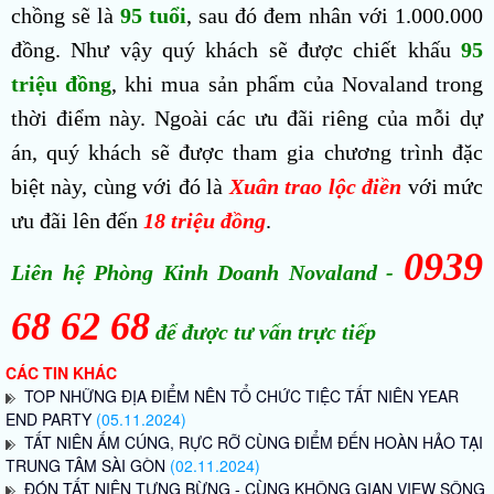
chồng sẽ là
95 tuổi
, sau đó đem nhân với 1.000.000
đồng. Như vậy quý khách sẽ được chiết khấu
95
triệu đồng
, khi mua sản phẩm của Novaland trong
thời điểm này. Ngoài các ưu đãi riêng của mỗi dự
án, quý khách sẽ được tham gia chương trình đặc
biệt này, cùng với đó là
Xuân trao lộc điền
với mức
ưu đãi lên đến
18 triệu đồng
.
0939
Liên hệ Phòng Kinh Doanh Novaland -
68 62 68
để được tư vấn trực tiếp
CÁC TIN KHÁC
TOP NHỮNG ĐỊA ĐIỂM NÊN TỔ CHỨC TIỆC TẤT NIÊN YEAR
END PARTY
(05.11.2024)
TẤT NIÊN ẤM CÚNG, RỰC RỠ CÙNG ĐIỂM ĐẾN HOÀN HẢO TẠI
TRUNG TÂM SÀI GÒN
(02.11.2024)
ĐÓN TẤT NIÊN TƯNG BỪNG - CÙNG KHÔNG GIAN VIEW SÔNG