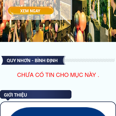
QUY NHƠN - BÌNH ĐỊNH
CHƯA CÓ TIN CHO MỤC NÀY .
GIỚI THIỆU