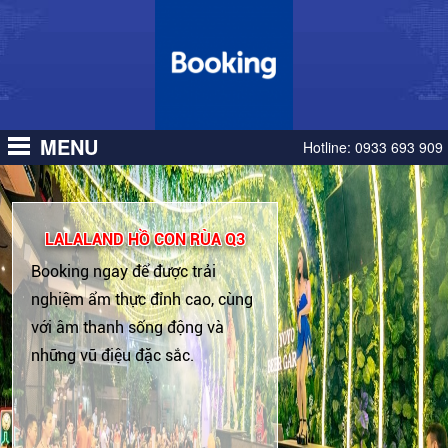
MENU
Hotline:
0933 693 909
LALALAND HỒ CON RÙA Q3
Booking ngay để được trải
nghiệm ẩm thực đỉnh cao, cùng
với âm thanh sống động và
những vũ điệu đặc sắc.