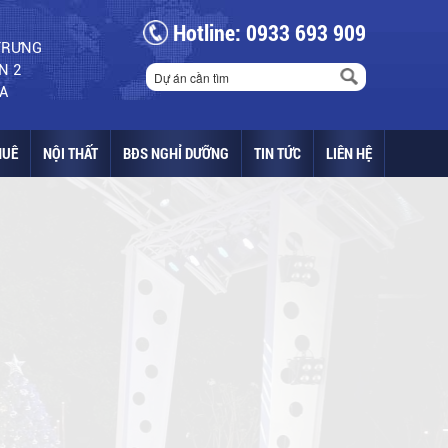
Hotline: 0933 693 909
 TRƯNG
N 2
A
HUÊ
NỘI THẤT
BĐS NGHỈ DƯỠNG
TIN TỨC
LIÊN HỆ