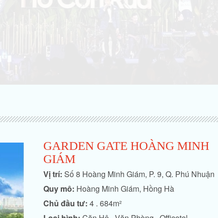
GARDEN GATE HOÀNG MINH
GIÁM
Vị trí:
Số 8 Hoàng Minh Giám, P. 9, Q. Phú Nhuận
Quy mô:
Hoàng Minh Giám, Hồng Hà
Chủ đầu tư:
4 . 684m²
Loại hình:
Căn Hộ , Văn Phòng , Officetel