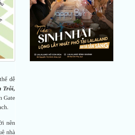
thể dễ
 Trỗi,
n Gate
ạch.
ời nên
uê nhà