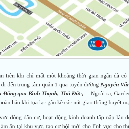
n tiện khi chỉ mất một khoảng thời gian ngắn đã có 
y đi đến trung tâm quận 1 qua tuyến đường
Nguyễn Văn
n Đồng qua Bình Thạnh, Thủ Đức,
… Ngoài ra, Garde
hoàn hảo khi tọa lạc gần kề các nút giao thông huyết m
vực đông dân cư, hoạt động kinh doanh tấp nập lâu đ
làm ăn tại khu vực, tạo cơ hội mới cho lĩnh vực cho th