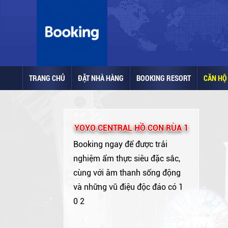
TRANG CHỦ
ĐẶT NHÀ HÀNG
BOOKING RESORT
CĂN HỘ 
YOYO CENTRAL HỒ CON RÙA 1
Booking ngay để được trải
nghiệm ẩm thực siêu đặc sắc,
cùng với âm thanh sống động
và những vũ điệu độc đáo có 1
0 2