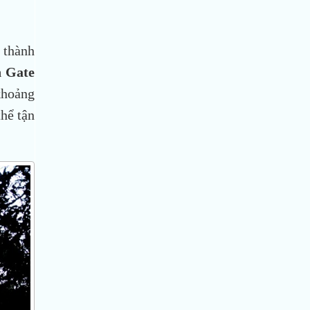
ở thành
 Gate
khoảng
hể tận