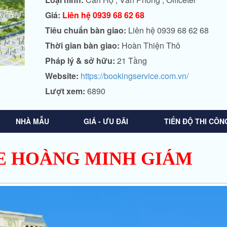
Giá:
Liên hệ 0939 68 62 68
Tiêu chuẩn bàn giao:
Liên hệ 0939 68 62 68
Thời gian bàn giao:
Hoàn Thiện Thô
Pháp lý & sở hữu:
21 Tầng
Website:
https://bookingservice.com.vn/
Lượt xem:
6890
NHÀ MẪU
GIÁ - ƯU ĐÃI
TIẾN ĐỘ THI CÔN
E HOÀNG MINH GIÁM