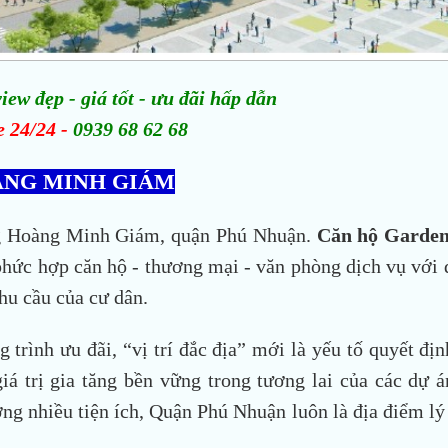
iew đẹp - giá tốt - ưu đãi hấp dẫn
e 24/24 -
0939 68 62 68
ÀNG MINH GIÁM
ờng Hoàng Minh Giám, quận Phú Nhuận.
Căn hộ Garden
phức hợp căn hộ - thương mại - văn phòng dịch vụ với 
nhu cầu của cư dân.
trình ưu đãi, “vị trí đắc địa” mới là yếu tố quyết địn
giá trị gia tăng bền vững trong tương lai của các dự á
ng nhiều tiện ích, Quận Phú Nhuận luôn là địa điểm lý