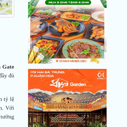
 Gate
đầy đủ
h tỷ lệ
n. Với
 tưởng