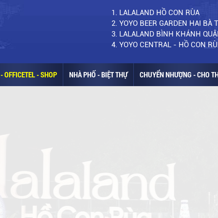
1. LALALAND HỒ CON RÙA
2. YOYO BEER GARDEN HAI BÀ
3. LALALAND BÌNH KHÁNH QUẬ
4. YOYO CENTRAL - HỒ CON RÙ
- OFFICETEL - SHOP
NHÀ PHỐ - BIỆT THỰ
CHUYỂN NHƯỢNG - CHO T