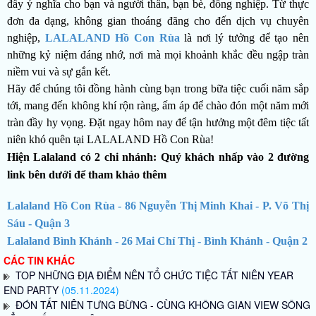
đầy ý nghĩa cho bạn và người thân, bạn bè, đồng nghiệp. Từ thực
đơn đa dạng, không gian thoáng đãng cho đến dịch vụ chuyên
nghiệp,
LALALAND Hồ Con Rùa
là nơi lý tưởng để tạo nên
những kỷ niệm đáng nhớ, nơi mà mọi khoảnh khắc đều ngập tràn
niềm vui và sự gắn kết.
Hãy để chúng tôi đồng hành cùng bạn trong bữa tiệc cuối năm sắp
tới, mang đến không khí rộn ràng, ấm áp để chào đón một năm mới
tràn đầy hy vọng. Đặt ngay hôm nay để tận hưởng một đêm tiệc tất
niên khó quên tại LALALAND Hồ Con Rùa!
Hiện Lalaland có 2 chi nhánh: Quý khách nhấp vào 2 đường
link bên dưới để tham khảo thêm
Lalaland Hồ Con Rùa - 86 Nguyễn Thị Minh Khai - P. Võ Thị
Sáu - Quận 3
Lalaland Bình Khánh - 26 Mai Chí Thị - Bình Khánh - Quận 2
CÁC TIN KHÁC
TOP NHỮNG ĐỊA ĐIỂM NÊN TỔ CHỨC TIỆC TẤT NIÊN YEAR
END PARTY
(05.11.2024)
ĐÓN TẤT NIÊN TƯNG BỪNG - CÙNG KHÔNG GIAN VIEW SÔNG