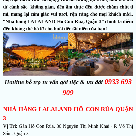
từ cảnh sắc, không gian, đến ẩm thực đều được chăm chút tỉ
mỉ, mang lại cảm giác vui tươi, rộn ràng cho mọi khách mời..
“Nhà hàng LALALAND Hồ Con Rùa, Quận 3” chính là điểm
đến không thể bỏ lỡ cho buổi tiệc tất niên của bạn!
0933 693
Hotline hỗ trợ tư vấn gói tiệc & ưu đãi
909
NHÀ HÀNG LALALAND HỒ CON RÙA QUẬN
3
Vị Trí:
Gần Hồ Con Rùa, 86 Nguyễn Thị Minh Khai - P. Võ Thị
Sáu - Quận 3