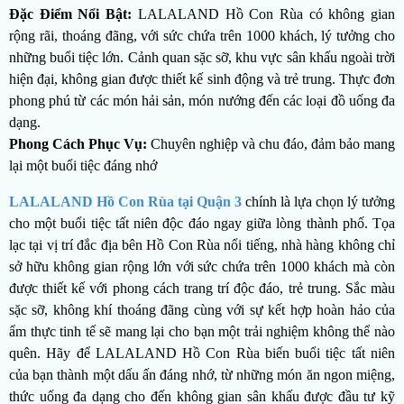
Đặc Điểm Nổi Bật:
LALALAND Hồ Con Rùa có không gian
rộng rãi, thoáng đãng, với sức chứa trên 1000 khách, lý tưởng cho
những buổi tiệc lớn. Cảnh quan sặc sỡ, khu vực sân khấu ngoài trời
hiện đại, không gian được thiết kế sinh động và trẻ trung. Thực đơn
phong phú từ các món hải sản, món nướng đến các loại đồ uống đa
dạng.
Phong Cách Phục Vụ:
Chuyên nghiệp và chu đáo, đảm bảo mang
lại một buổi tiệc đáng nhớ
LALALAND Hồ Con Rùa tại Quận 3
chính là lựa chọn lý tưởng
cho một buổi tiệc tất niên độc đáo ngay giữa lòng thành phố. Tọa
lạc tại vị trí đắc địa bên Hồ Con Rùa nổi tiếng, nhà hàng không chỉ
sở hữu không gian rộng lớn với sức chứa trên 1000 khách mà còn
được thiết kế với phong cách trang trí độc đáo, trẻ trung. Sắc màu
sặc sỡ, không khí thoáng đãng cùng với sự kết hợp hoàn hảo của
ẩm thực tinh tế sẽ mang lại cho bạn một trải nghiệm không thể nào
quên.
Hãy để LALALAND Hồ Con Rùa biến buổi tiệc tất niên
của bạn thành một dấu ấn đáng nhớ, từ những món ăn ngon miệng,
thức uống đa dạng cho đến không gian sân khấu được đầu tư kỹ