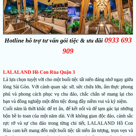
0933 693
Hotline hỗ trợ tư vấn gói tiệc & ưu đãi
909
LALALAND Hồ Con Rùa Quận 3
Là lựa chọn tuyệt vời cho một buổi tiệc tất niên đáng nhớ ngay giữa
lòng Sài Gòn. Với cảnh quan sặc sỡ, sức chứa lớn, ẩm thực phong
phú và phong cách phục vụ chu đáo, chắc chắn sẽ mang lại cho
bạn và đồng nghiệp một đêm tiệc đong đầy niềm vui và kỷ niệm.
Cuối năm là thời khắc để tri ân, để kết nối và để tạm gác lại những
bộn bề lo toan của một năm dài. Với không gian độc đáo, cảnh sắc
rực rỡ và sự chu đáo trong từng chi tiết, LALALAND Hồ Con
Rùa cam kết mang đến một buổi tiệc tất niên ấn tượng, trọn vẹn và