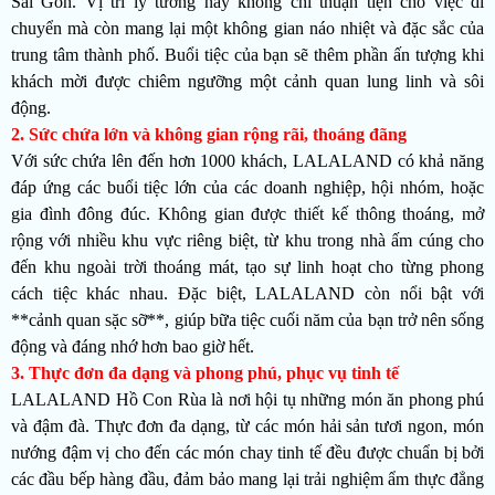
Sài Gòn. Vị trí lý tưởng này không chỉ thuận tiện cho việc di
chuyển mà còn mang lại một không gian náo nhiệt và đặc sắc của
trung tâm thành phố. Buổi tiệc của bạn sẽ thêm phần ấn tượng khi
khách mời được chiêm ngưỡng một cảnh quan lung linh và sôi
động.
2. Sức chứa lớn và không gian rộng rãi, thoáng đãng
Với sức chứa lên đến hơn 1000 khách, LALALAND có khả năng
đáp ứng các buổi tiệc lớn của các doanh nghiệp, hội nhóm, hoặc
gia đình đông đúc. Không gian được thiết kế thông thoáng, mở
rộng với nhiều khu vực riêng biệt, từ khu trong nhà ấm cúng cho
đến khu ngoài trời thoáng mát, tạo sự linh hoạt cho từng phong
cách tiệc khác nhau. Đặc biệt, LALALAND còn nổi bật với
**cảnh quan sặc sỡ**, giúp bữa tiệc cuối năm của bạn trở nên sống
động và đáng nhớ hơn bao giờ hết.
3. Thực đơn đa dạng và phong phú, phục vụ tinh tế
LALALAND Hồ Con Rùa là nơi hội tụ những món ăn phong phú
và đậm đà. Thực đơn đa dạng, từ các món hải sản tươi ngon, món
nướng đậm vị cho đến các món chay tinh tế đều được chuẩn bị bởi
các đầu bếp hàng đầu, đảm bảo mang lại trải nghiệm ẩm thực đẳng