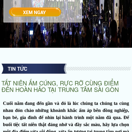
TIN TỨC
TẤT NIÊN ẤM CÚNG, RỰC RỠ CÙNG ĐIỂM
ĐẾN HOÀN HẢO TẠI TRUNG TÂM SÀI GÒN
Cuối năm đang đến gần và đó là lúc chúng ta chúng ta cùng
nhau đón chào những khoảnh khắc ấm áp bên đồng nghiệp,
bạn bè, gia đình để nhìn lại hành trình một năm đã qua. Để
buổi tiệc tất niên thật đáng nhớ và đầy sắc màu, hãy lựa chọn
một địa điểm vừa sôi động, vừa ấn tượng tại trung tâm nơi mà