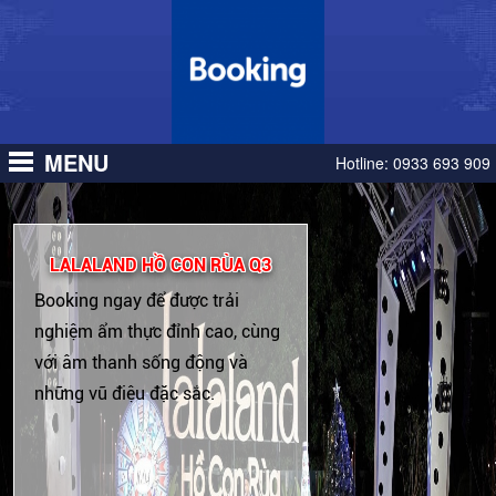
GÒN
GÒN
TRUNG
TRUNG
TÂM
TÂM
SÀI
SÀI
GÒN
GÒN
MENU
Hotline:
0933 693 909
LALALAND HỒ CON RÙA Q3
Booking ngay để được trải
nghiệm ẩm thực đỉnh cao, cùng
với âm thanh sống động và
những vũ điệu đặc sắc.