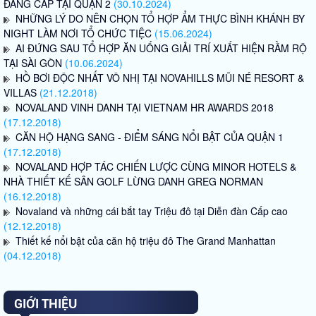
ĐẲNG CẤP TẠI QUẬN 2
(30.10.2024)
NHỮNG LÝ DO NÊN CHỌN TỔ HỢP ẨM THỰC BÌNH KHÁNH BY
NIGHT LÀM NƠI TỔ CHỨC TIỆC
(15.06.2024)
AI ĐỨNG SAU TỔ HỢP ĂN UỐNG GIẢI TRÍ XUẤT HIỆN RẦM RỘ
TẠI SÀI GÒN
(10.06.2024)
HỒ BƠI ĐỘC NHẤT VÔ NHỊ TẠI NOVAHILLS MŨI NÉ RESORT &
VILLAS
(21.12.2018)
NOVALAND VINH DANH TẠI VIETNAM HR AWARDS 2018
(17.12.2018)
CĂN HỘ HẠNG SANG - ĐIỂM SÁNG NỔI BẬT CỦA QUẬN 1
(17.12.2018)
NOVALAND HỢP TÁC CHIẾN LƯỢC CÙNG MINOR HOTELS &
NHÀ THIẾT KẾ SÂN GOLF LỪNG DANH GREG NORMAN
(16.12.2018)
Novaland và những cái bắt tay Triệu đô tại Diễn đàn Cấp cao
(12.12.2018)
Thiết kế nổi bật của căn hộ triệu đô The Grand Manhattan
(04.12.2018)
GIỚI THIỆU