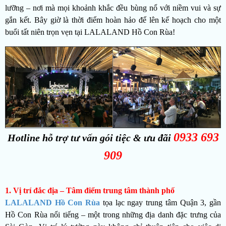
lưỡng – nơi mà mọi khoảnh khắc đều bùng nổ với niềm vui và sự
gắn kết. Bây giờ là thời điểm hoàn hảo để lên kế hoạch cho một
buổi tất niên trọn vẹn tại LALALAND Hồ Con Rùa!
0933 693
Hotline hỗ trợ tư vấn gói tiệc & ưu đãi
909
1. Vị trí đắc địa – Tâm điểm trung tâm thành phố
LALALAND Hồ Con Rùa
tọa lạc ngay trung tâm Quận 3, gần
Hồ Con Rùa nổi tiếng – một trong những địa danh đặc trưng của