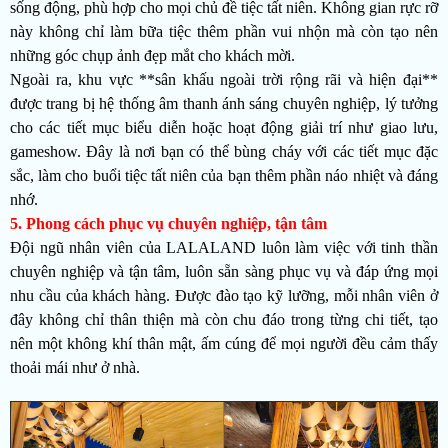
sống động, phù hợp cho mọi chủ đề tiệc tất niên. Không gian rực rỡ
này không chỉ làm bữa tiệc thêm phần vui nhộn mà còn tạo nên
những góc chụp ảnh đẹp mắt cho khách mời.
Ngoài ra, khu vực **sân khấu ngoài trời rộng rãi và hiện đại**
được trang bị hệ thống âm thanh ánh sáng chuyên nghiệp, lý tưởng
cho các tiết mục biểu diễn hoặc hoạt động giải trí như giao lưu,
gameshow. Đây là nơi bạn có thể bùng cháy với các tiết mục đặc
sắc, làm cho buổi tiệc tất niên của bạn thêm phần náo nhiệt và đáng
nhớ.
5. Phong cách phục vụ chuyên nghiệp, tận tâm
Đội ngũ nhân viên của LALALAND luôn làm việc với tinh thần
chuyên nghiệp và tận tâm, luôn sẵn sàng phục vụ và đáp ứng mọi
nhu cầu của khách hàng. Được đào tạo kỹ lưỡng, mỗi nhân viên ở
đây không chỉ thân thiện mà còn chu đáo trong từng chi tiết, tạo
nên một không khí thân mật, ấm cúng để mọi người đều cảm thấy
thoải mái như ở nhà.