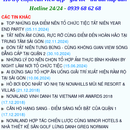
Hotline 24/24 -
0939 68 62 68
CÁC TIN KHÁC
TOP NHỮNG ĐỊA ĐIỂM NÊN TỔ CHỨC TIỆC TẤT NIÊN YEAR
END PARTY
(05.11.2024)
TẤT NIÊN ẤM CÚNG, RỰC RỠ CÙNG ĐIỂM ĐẾN HOÀN HẢO TẠI
TRUNG TÂM SÀI GÒN
(02.11.2024)
ĐÓN TẤT NIÊN TƯNG BỪNG - CÙNG KHÔNG GIAN VIEW SÔNG
ĐẲNG CẤP TẠI QUẬN 2
(30.10.2024)
NHỮNG LÝ DO NÊN CHỌN TỔ HỢP ẨM THỰC BÌNH KHÁNH BY
NIGHT LÀM NƠI TỔ CHỨC TIỆC
(15.06.2024)
AI ĐỨNG SAU TỔ HỢP ĂN UỐNG GIẢI TRÍ XUẤT HIỆN RẦM RỘ
TẠI SÀI GÒN
(10.06.2024)
HỒ BƠI ĐỘC NHẤT VÔ NHỊ TẠI NOVAHILLS MŨI NÉ RESORT &
VILLAS
(21.12.2018)
NOVALAND VINH DANH TẠI VIETNAM HR AWARDS 2018
(17.12.2018)
CĂN HỘ HẠNG SANG - ĐIỂM SÁNG NỔI BẬT CỦA QUẬN 1
(17.12.2018)
NOVALAND HỢP TÁC CHIẾN LƯỢC CÙNG MINOR HOTELS &
NHÀ THIẾT KẾ SÂN GOLF LỪNG DANH GREG NORMAN