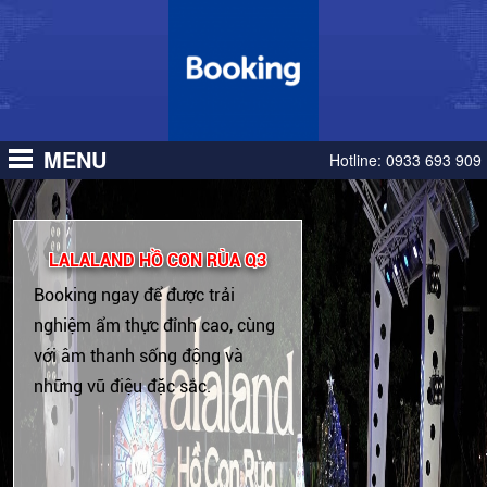
TƯƠNG
TƯƠNG
TRỊ
TRỊ
LAI
LAI
CỔ
CỔ
CÔNG
CÔNG
PHIẾU,
PHIẾU,
TY
TY
TƯƠNG
TƯƠNG
MENU
LAI
LAI
Hotline:
0933 693 909
CÔNG
CÔNG
TY
TY
LALALAND HỒ CON RÙA Q3
Booking ngay để được trải
nghiệm ẩm thực đỉnh cao, cùng
với âm thanh sống động và
những vũ điệu đặc sắc.