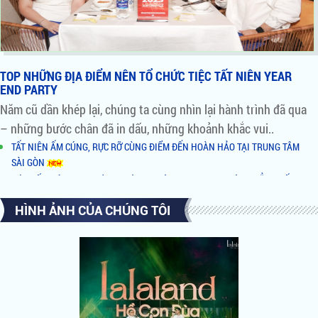
TOP NHỮNG ĐỊA ĐIỂM NÊN TỔ CHỨC TIỆC TẤT NIÊN YEAR
END PARTY
Năm cũ dần khép lại, chúng ta cùng nhìn lại hành trình đã qua
– những bước chân đã in dấu, những khoảnh khắc vui..
TẤT NIÊN ẤM CÚNG, RỰC RỠ CÙNG ĐIỂM ĐẾN HOÀN HẢO TẠI TRUNG TÂM
SÀI GÒN
ĐÓN TẤT NIÊN TƯNG BỪNG - CÙNG KHÔNG GIAN VIEW SÔNG ĐẲNG CẤP TẠI
QUẬN 2
HÌNH ẢNH CỦA CHÚNG TÔI
NHỮNG LÝ DO NÊN CHỌN TỔ HỢP ẨM THỰC BÌNH KHÁNH BY NIGHT LÀM
NƠI TỔ CHỨC TIỆC
AI ĐỨNG SAU TỔ HỢP ĂN UỐNG GIẢI TRÍ XUẤT HIỆN RẦM RỘ TẠI SÀI GÒN
HỒ BƠI ĐỘC NHẤT VÔ NHỊ TẠI NOVAHILLS MŨI NÉ RESORT & VILLAS
NOVALAND VINH DANH TẠI VIETNAM HR AWARDS 2018
CĂN HỘ HẠNG SANG - ĐIỂM SÁNG NỔI BẬT CỦA QUẬN 1